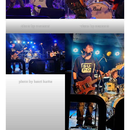
photo by enomoto
photo by enomoto
photo by kaori kurita