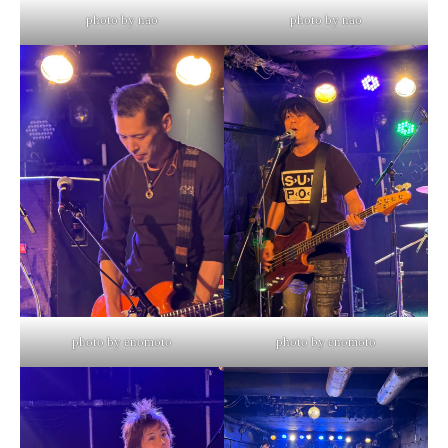
photo by nao
photo by nao
photo by enomoto
photo by enomoto